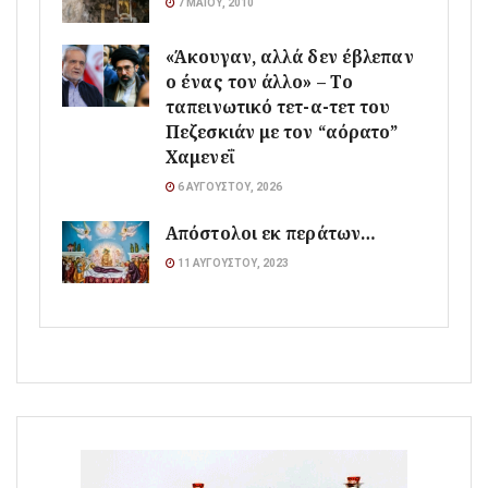
7 ΜΑΪ́ΟΥ, 2010
«Άκουγαν, αλλά δεν έβλεπαν
ο ένας τον άλλο» – Το
ταπεινωτικό τετ-α-τετ του
Πεζεσκιάν με τον “αόρατο”
Χαμενεΐ
6 ΑΥΓΟΎΣΤΟΥ, 2026
Απόστολοι εκ περάτων…
11 ΑΥΓΟΎΣΤΟΥ, 2023