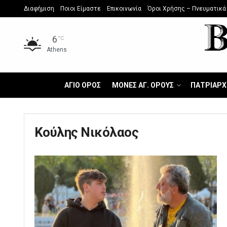
Διαφήμιση
Ποιοι Είμαστε
Επικοινωνία
Όροι Χρήσης – Πνευματικά
6
°C
Athens
ΑΓΙΟ ΟΡΟΣ
ΜΟΝΕΣ ΑΓ. ΟΡΟΥΣ
ΠΑΤΡΙΑΡΧ
Κούλης Νικόλαος