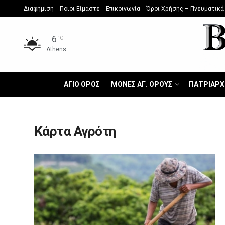
Διαφήμιση
Ποιοι Είμαστε
Επικοινωνία
Όροι Χρήσης – Πνευματικά
6
°C
Athens
ΑΓΙΟ ΟΡΟΣ
ΜΟΝΕΣ ΑΓ. ΟΡΟΥΣ
ΠΑΤΡΙΑΡΧ
Κάρτα Αγρότη