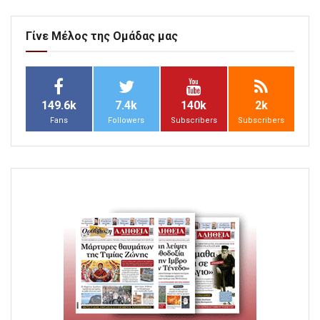
Γίνε Μέλος της Ομάδας μας
149.6k
7.4k
140k
2k
Fans
Followers
Subscribers
Subscribers