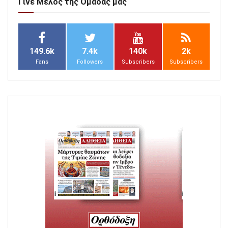
Γίνε Μέλος της Ομάδας μας
149.6k
7.4k
140k
2k
Fans
Followers
Subscribers
Subscribers