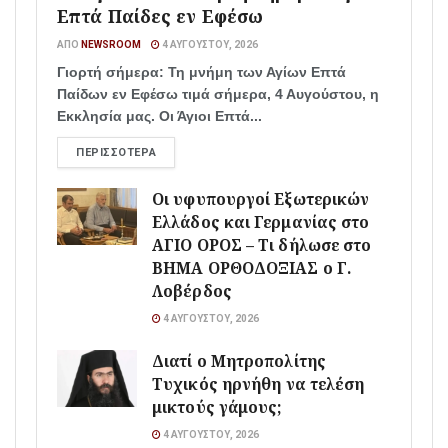
Επτά Παίδες εν Εφέσω
ΑΠΌ
NEWSROOM
4 ΑΥΓΟΎΣΤΟΥ, 2026
Γιορτή σήμερα: Τη μνήμη των Αγίων Επτά
Παίδων εν Εφέσω τιμά σήμερα, 4 Αυγούστου, η
Εκκλησία μας. Οι Άγιοι Επτά...
ΠΕΡΙΣΣΌΤΕΡΑ
Οι υφυπουργοί Εξωτερικών
Ελλάδος και Γερμανίας στο
ΑΓΙΟ ΟΡΟΣ – Τι δήλωσε στο
ΒΗΜΑ ΟΡΘΟΔΟΞΙΑΣ ο Γ.
Λοβέρδος
4 ΑΥΓΟΎΣΤΟΥ, 2026
Διατί ο Μητροπολίτης
Τυχικός ηρνήθη να τελέση
μικτούς γάμους;
4 ΑΥΓΟΎΣΤΟΥ, 2026