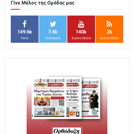
Γίνε Μέλος της Ομάδας μας
149.6k
7.4k
140k
2k
Fans
Followers
Subscribers
Subscribers