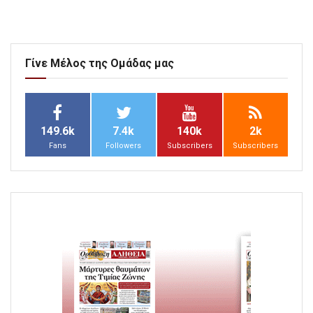
Γίνε Μέλος της Ομάδας μας
149.6k
7.4k
140k
2k
Fans
Followers
Subscribers
Subscribers