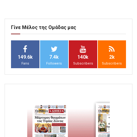
Γίνε Μέλος της Ομάδας μας
149.6k
7.4k
140k
2k
Fans
Followers
Subscribers
Subscribers