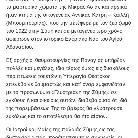
τα μαρτυρικά χώματα της Μικράς Ασίας και αρχικά
ήταν κτήμα της οικογενείας Αννίκας Κάτρη – Καιλλή
(Μπουμπουριάς), που την μετέφερε με τον ξεριζωμό
του 1922 στην Σύμη και σε μεταγενέστερο χρόνο
αφιέρωσε στον ιστορικό Ενοριακό Ναό του Αγίου
Αθανασίου.
Εξ αρχής οι θαυματουργίες της Παναγίας υπήρξαν
πολλές και μεγάλες, ιδιαιτέρως όμως εις δυσκόλους
περιπτώσεις τοκετών η Υπεραγία Θεοτόκος
επενέβαινε θαυμαστώς και κατ’ όναρ εμφανιζόταν
με το προσωνύμιο «Γλυστριανή της Σύμης» σε
εγκύους ή και οικείους αυτών, διαβεβαιούσα ότι διά
της παρεμβάσεώς Της το βρέφος θα γλυστρούσε
ευκόλως και το αποτέλεσμα θα ήτο αίσιον.
Οι Ιατροί και Μαίες της παλαιάς Σύμης εις τας
δυστοκίας αυτάς, προέτρεπαν τους συγγενείς, οι