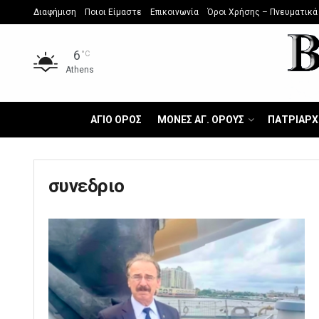
Διαφήμιση
Ποιοι Είμαστε
Επικοινωνία
Όροι Χρήσης – Πνευματικά
6
°C
Athens
ΑΓΙΟ ΟΡΟΣ
ΜΟΝΕΣ ΑΓ. ΟΡΟΥΣ
ΠΑΤΡΙΑΡΧ
συνεδριο