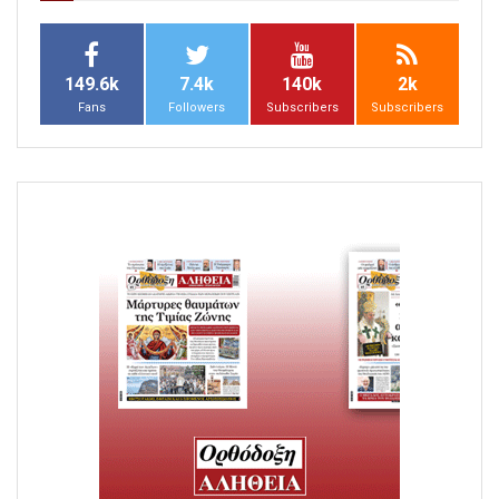
149.6k
7.4k
140k
2k
Fans
Followers
Subscribers
Subscribers