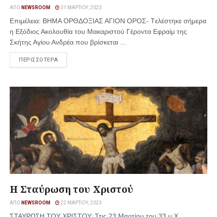
ΑΠΌ
NEWSROOM
31 ΜΑΡΤΊΟΥ, 2023
Επιμέλεια: ΒΗΜΑ ΟΡΘΔΟΞΙΑΣ ΑΓΙΟΝ ΟΡΟΣ- Tελέστηκε σήμερα
η Εξόδιος Ακολουθία του Μακαριστού Γέροντα Εφραίμ της
Σκήτης Αγίου Ανδρέα που βρίσκεται ...
ΠΕΡΙΣΣΟΤΕΡΑ
Η Σταύρωση του Χριστού
ΑΠΌ
NEWSROOM
22 ΜΑΡΤΊΟΥ, 2023
ΣΤΑΥΡΩΣΗ ΤΟΥ ΧΡΙΣΤΟΥ: Στις 23 Μαρτίου του 33 μ.Χ.