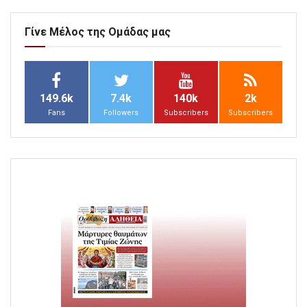
Γίνε Μέλος της Ομάδας μας
149.6k
7.4k
140k
2k
Fans
Followers
Subscribers
Subscribers