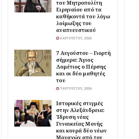
του Μητροπολίτη
Ειρηναίου από τα
καθήκοντά του λόγω
λοίμωξης του
αναπνευστικού
6 ΑΥΓΟΎΣΤΟΥ, 2026
7 Αυγούστου – Γιορτή
σήμερα: Άγιος
Δομέτιος ο Πέρσης
και οι δύο μαθητές
του
7 ΑΥΓΟΎΣΤΟΥ, 2026
Ιστορικές στιγμές
στην Αλεξάνδρεια:
Ίδρυση νέας
Γυναικείας Μονής
και κουρά δύο νέων
Μοναχών από τον