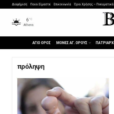
Διαφήμιση
Ποιοι Είμαστε
Επικοινωνία
Όροι Χρήσης – Πνευματικά
6
°C
Athens
ΑΓΙΟ ΟΡΟΣ
ΜΟΝΕΣ ΑΓ. ΟΡΟΥΣ
ΠΑΤΡΙΑΡΧ
πρόληψη