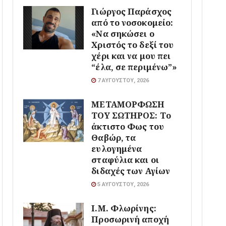
Γιώργος Παράσχος
από το νοσοκομείο:
«Να σηκώσει ο
Χριστός το δεξί του
χέρι και να μου πει
“έλα, σε περιμένω”»
7 ΑΥΓΟΎΣΤΟΥ, 2026
ΜΕΤΑΜΟΡΦΩΣΗ
ΤΟΥ ΣΩΤΗΡΟΣ: Το
άκτιστο Φως του
Θαβώρ, τα
ευλογημένα
σταφύλια και οι
διδαχές των Αγίων
5 ΑΥΓΟΎΣΤΟΥ, 2026
Ι.Μ. Φλωρίνης:
Προσωρινή αποχή