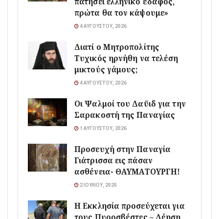
πατήσει ελληνικό έδαφος,
πρώτα θα τον κάψουμε»
4 ΑΥΓΟΎΣΤΟΥ, 2026
Διατί ο Μητροπολίτης
Τυχικός ηρνήθη να τελέση
μικτούς γάμους;
4 ΑΥΓΟΎΣΤΟΥ, 2026
Οι Ψαλμοί του Δαϋιδ για την
Σαρακοστή της Παναγίας
1 ΑΥΓΟΎΣΤΟΥ, 2026
Προσευχή στην Παναγία
Γιάτρισσα εις πάσαν
ασθένεια- ΘΑΥΜΑΤΟΥΡΓΗ!
2 ΙΟΥΛΊΟΥ, 2020
Η Εκκλησία προσεύχεται για
τους Πυροσβέστες – Δέηση