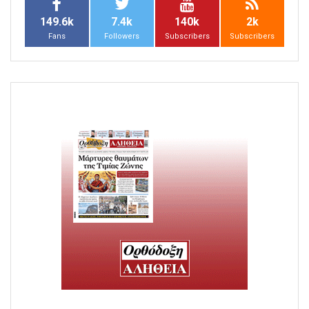
149.6k
7.4k
140k
2k
Fans
Followers
Subscribers
Subscribers