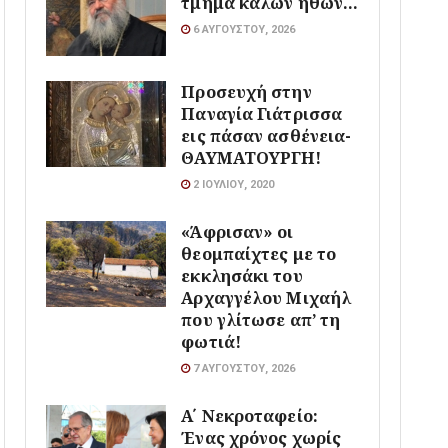
τμήμα καλών ηθών…
6 ΑΥΓΟΎΣΤΟΥ, 2026
Προσευχή στην
Παναγία Γιάτρισσα
εις πάσαν ασθένεια-
ΘΑΥΜΑΤΟΥΡΓΗ!
2 ΙΟΥΛΊΟΥ, 2020
«Άφρισαν» οι
θεομπαίχτες με το
εκκλησάκι του
Αρχαγγέλου Μιχαήλ
που γλίτωσε απ’ τη
φωτιά!
7 ΑΥΓΟΎΣΤΟΥ, 2026
Α΄ Νεκροταφείο:
Ένας χρόνος χωρίς