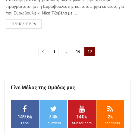
πραγματοποίησε η Ευρωβουλευτής και υποψήφια εκ νέου, για
την Ευρωβου­λή κ. Νίκη Τζαβέλα με ...
ΠΕΡΙΣΣΟΤΕΡΑ
1
…
16
17
Γίνε Μέλος της Ομάδας μας
149.6k
7.4k
140k
2k
Fans
Followers
Subscribers
Subscribers