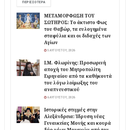
ΠΕΡΙΣΣΌΤΕΡΑ
ΜΕΤΑΜΟΡΦΩΣΗ ΤΟΥ
ΣΩΤΗΡΟΣ: Το άκτιστο Φως
του Θαβώρ, τα ευλογημένα
σταφύλια και οι διδαχές των
Αγίων
5 ΑΥΓΟΎΣΤΟΥ, 2026
Ι.Μ. Φλωρίνης: Προσωρινή
αποχή του Μητροπολίτη
Ειρηναίου από τα καθήκοντά
του λόγω λοίμωξης του
αναπνευστικού
6 ΑΥΓΟΎΣΤΟΥ, 2026
Ιστορικές στιγμές στην
Αλεξάνδρεια: Ίδρυση νέας
Γυναικείας Μονής και κουρά
δύο νέων Μοναχών από τον