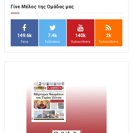
Γίνε Μέλος της Ομάδας μας
149.6k
7.4k
140k
2k
Fans
Followers
Subscribers
Subscribers