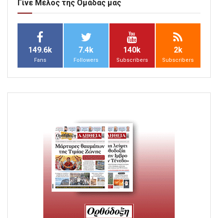
Γίνε Μέλος της Ομάδας μας
149.6k
7.4k
140k
2k
Fans
Followers
Subscribers
Subscribers