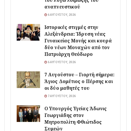
του λόγω λοίμωξης του
αναπνευστικού
6 ΑΥΓΟΎΣΤΟΥ, 2026
Ιστορικές στιγμές στην
Αλεξάνδρεια: Ίδρυση νέας
Γυναικείας Μονής και κουρά
δύο νέων Μοναχών από τον
Πατριάρχη Θεόδωρο
6 ΑΥΓΟΎΣΤΟΥ, 2026
7 Αυγούστου – Γιορτή σήμερα:
Άγιος Δομέτιος ο Πέρσης και
οι δύο μαθητές του
7 ΑΥΓΟΎΣΤΟΥ, 2026
O Υπουργός Υγείας Άδωνις
Γεωργιάδης στον
Μητροπολίτη Φθιώτιδος
Συμεών