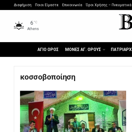
Διαφήμιση
Ποιοι Είμαστε
Επικοινωνία
Όροι Χρήσης – Πνευματικά
6
°C
Athens
ΑΓΙΟ ΟΡΟΣ
ΜΟΝΕΣ ΑΓ. ΟΡΟΥΣ
ΠΑΤΡΙΑΡΧ
κοσσοβοποίηση