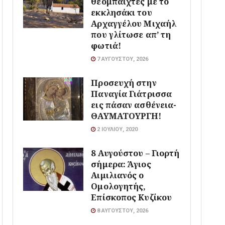
θεομπαίχτες με το
εκκλησάκι του
Αρχαγγέλου Μιχαήλ
που γλίτωσε απ’ τη
φωτιά!
7 ΑΥΓΟΎΣΤΟΥ, 2026
Προσευχή στην
Παναγία Γιάτρισσα
εις πάσαν ασθένεια-
ΘΑΥΜΑΤΟΥΡΓΗ!
2 ΙΟΥΛΊΟΥ, 2020
8 Αυγούστου – Γιορτή
σήμερα: Άγιος
Αιμιλιανός ο
Ομολογητής,
Επίσκοπος Κυζίκου
8 ΑΥΓΟΎΣΤΟΥ, 2026