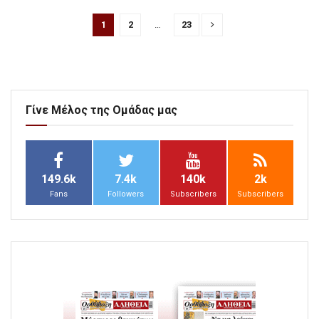
1
2
…
23
Γίνε Μέλος της Ομάδας μας
149.6k
7.4k
140k
2k
Fans
Followers
Subscribers
Subscribers