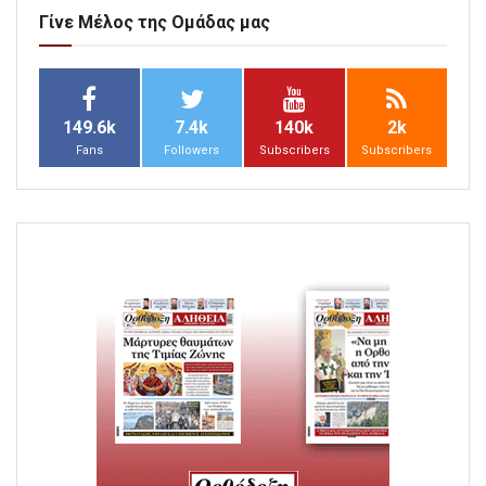
Γίνε Μέλος της Ομάδας μας
149.6k
7.4k
140k
2k
Fans
Followers
Subscribers
Subscribers