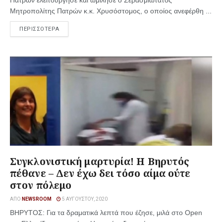
Πατρών ελειτούργησε καί ωμίλησε ο Σεβασμιώτατος
Μητροπολίτης Πατρών κ.κ. Χρυσόστομος, ο οποίος ανεφέρθη ...
ΠΕΡΙΣΣΟΤΕΡΑ
Συγκλονιστική μαρτυρία! Η Βηρυτός
πέθανε – Δεν έχω δει τόσο αίμα ούτε
στον πόλεμο
ΑΠΌ
NEWSROOM
5 ΑΥΓΟΎΣΤΟΥ, 2020
ΒΗΡΥΤΟΣ: Για τα δραματικά λεπτά που έζησε, μιλά στο Open