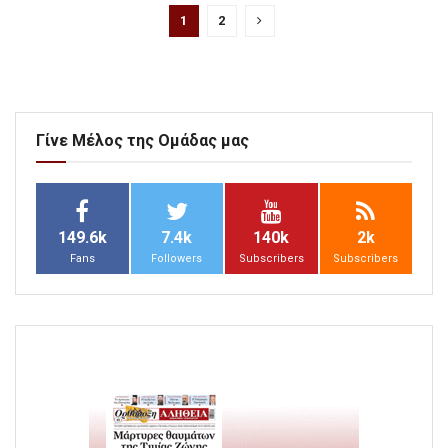
1
2
Γίνε Μέλος της Ομάδας μας
149.6k
7.4k
140k
2k
Fans
Followers
Subscribers
Subscribers