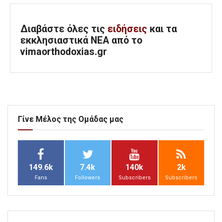
Διαβάστε όλες τις
ειδήσεις
και τα
εκκλησιαστικά ΝΕΑ από το
vimaorthodoxias.gr
Γίνε Μέλος της Ομάδας μας
149.6k
7.4k
140k
2k
Fans
Followers
Subscribers
Subscribers