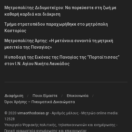
Μητροπολίτης Διδυμοτείχου: Να πορεύεστε στη ζωή με
καθαρή καρδιά και διάκριση
Τμήμα στρατοπέδου παραχωρήθηκε στο μητρόπολη
Καστορίας
Μητροπολίτης Άρτης: «Η μετάνοια συναντά τη μητρική
μεσιτεία της Παναγίας»
Η υποδοχή της Εικόνας της Παναγίας της “Πορταϊτισσας”
στον Ι.Ν. Αγίου Νικήτα Λευκάδος
Διαφήμιση
Ποιοι Είμαστε
Επικοινωνία
Όροι Χρήσης – Πνευματικά Δικαιώματα
© 2020
vimaorthodoxias.gr
- Αριθμός μέλους - Μητρώο online media:
12528
Υπουργείο Ψηφιακής πολιτικής, τηλεπικοινωνιών και ενημέρωσης -
Γενική γραμματεία ενημέρωσης και επικοινωνίας .