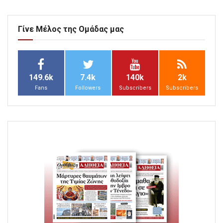
Γίνε Μέλος της Ομάδας μας
149.6k
7.4k
140k
2k
Fans
Followers
Subscribers
Subscribers