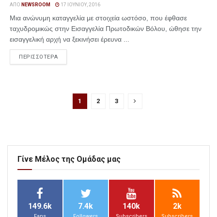
ΑΠΌ
NEWSROOM
17 ΙΟΥΝΊΟΥ, 2016
Μια ανώνυμη καταγγελία με στοιχεία ωστόσο, που έφθασε
ταχυδρομικώς στην Εισαγγελία Πρωτοδικών Βόλου, ώθησε την
εισαγγελική αρχή να ξεκινήσει έρευνα ...
ΠΕΡΙΣΣΟΤΕΡΑ
1
2
3
Γίνε Μέλος της Ομάδας μας
149.6k
7.4k
140k
2k
Fans
Followers
Subscribers
Subscribers