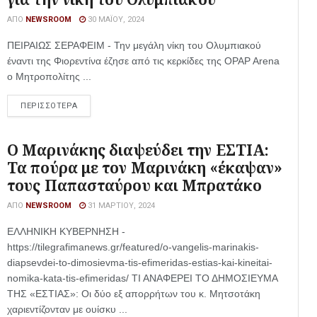
ΑΠΌ
NEWSROOM
30 ΜΑΪ́ΟΥ, 2024
ΠΕΙΡΑΙΩΣ ΣΕΡΑΦΕΙΜ - Την μεγάλη νίκη του Ολυμπιακού
έναντι της Φιορεντίνα έζησε από τις κερκίδες της OPAP Arena
ο Μητροπολίτης ...
ΠΕΡΙΣΣΟΤΕΡΑ
Ο Μαρινάκης διαψεύδει την ΕΣΤΙΑ:
Τα πούρα με τον Μαρινάκη «έκαψαν»
τους Παπασταύρου και Μπρατάκο
ΑΠΌ
NEWSROOM
31 ΜΑΡΤΊΟΥ, 2024
ΕΛΛΗΝΙΚΗ ΚΥΒΕΡΝΗΣΗ -
https://tilegrafimanews.gr/featured/o-vangelis-marinakis-
diapsevdei-to-dimosievma-tis-efimeridas-estias-kai-kineitai-
nomika-kata-tis-efimeridas/ ΤΙ ΑΝΑΦΕΡΕΙ ΤΟ ΔΗΜΟΣΙΕΥΜΑ
ΤΗΣ «ΕΣΤΙΑΣ»: Οι δύο εξ απορρήτων του κ. Μητσοτάκη
χαριεντίζονταν με ουίσκυ ...