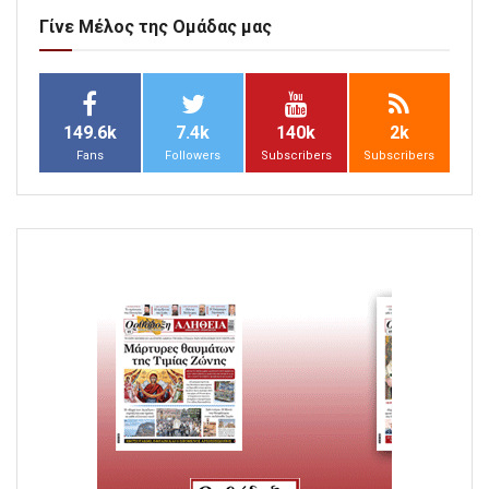
Γίνε Μέλος της Ομάδας μας
149.6k
7.4k
140k
2k
Fans
Followers
Subscribers
Subscribers