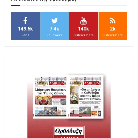
149.6k
7.4k
140k
2k
Fans
Followers
Subscribers
Subscribers