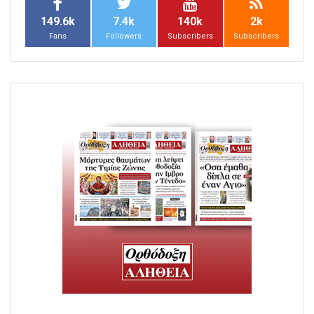
149.6k
7.4k
140k
2k
Fans
Followers
Subscribers
Subscribers