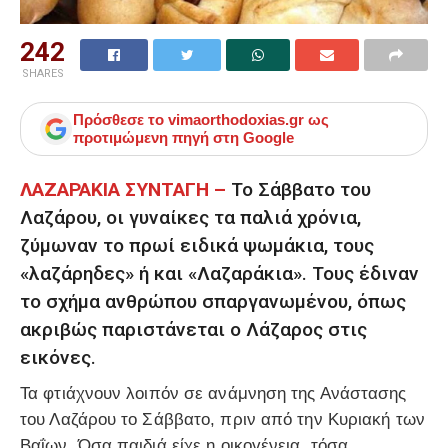
242
SHARES
Πρόσθεσε το
vimaorthodoxias.gr
ως
προτιμώμενη πηγή στη Google
ΛΑΖΑΡΑΚΙΑ ΣΥΝΤΑΓΗ –
Το Σάββατο του
Λαζάρου, οι γυναίκες τα παλιά χρόνια,
ζύμωναν το πρωί ειδικά ψωμάκια, τους
«λαζάρηδες» ή και «Λαζαράκια». Τους έδιναν
το σχήμα ανθρώπου σπαργανωμένου, όπως
ακριβώς παριστάνεται ο Λάζαρος στις
εικόνες.
Τα φτιάχνουν λοιπόν σε ανάμνηση της Ανάστασης
του Λαζάρου το Σάββατο, πριν από την Κυριακή των
Βαΐων. Όσα παιδιά είχε η οικογένεια, τόσα