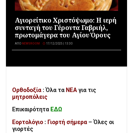
Αγιορείτικο Χριστόψωμο: Η ιερή
συνταγή του Γέροντα Γαβριήλ,
πρωτομάγερα του Αγίου Όρους
ΑΠΌ
NEWSROOM
17/12/2025 | 13:30
Ορθοδοξία
: Όλα
τα
ΝΕΑ
για τις
μητροπόλεις
Επικαιρότητα
ΕΔΩ
Εορτολόγιο
:
Γιορτή σήμερα
– Όλες οι
γιορτές