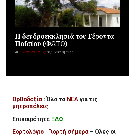
Η δενδροεκκλησιά του Γέροντα
Παϊσίου (ΦΩΤΟ)
ΑΠΌ
NEWSROOM
09/06/2020 | 12:31
Ορθοδοξία
: Όλα
τα
ΝΕΑ
για τις
μητροπόλεις
Επικαιρότητα
ΕΔΩ
Εορτολόγιο
:
Γιορτή σήμερα
– Όλες οι