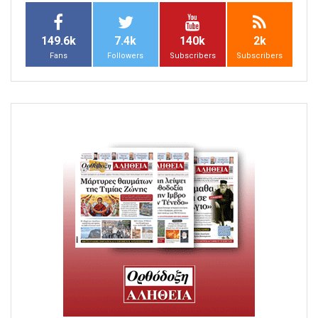
149.6k
7.4k
140k
2k
Fans
Followers
Subscribers
Subscribers