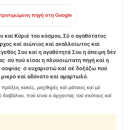
ροτιμώμενη πηγή στη Google
υ καί Κύριέ του κόσμου, Σύ ο αγαθότατος
ρχος καί αιώνιος καί αναλλοίωτος καί
έγεθός Σου καί η αγαθότητά Σου η άπειρη δέν
ς· σύ πού είσαι η πλουσιώτατη πηγή καί η
 σοφίας· σ ευχαριστώ καί σέ δοξάζω πού
 μικρό καί αδύνατο καί αμαρτωλό.
πράξεις κακές, μοχθηρές καί μάταιες καί μέ
 διαβόλου, πού είναι ο άρχοντας τού σκότους καί