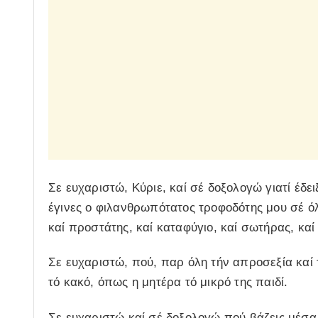
Σε ευχαριστώ, Κύριε, καί σέ δοξολογώ γιατί έδ
έγινες ο φιλανθρωπότατος τροφοδότης μου σέ όλ
καί προστάτης, καί καταφύγιο, καί σωτήρας, κα
Σε ευχαριστώ, πού, παρ όλη τήν απροσεξία καί 
τό κακό, όπως η μητέρα τό μικρό της παιδί.
Σε ευχαριστώ καί σέ δοξολογώ πού βάζεις μέσα 