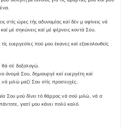
σένα.
ς στίς ώρες τής αδυναμίας καί δέν μ αφίνεις νά
αί μέ σηκώνεις καί μέ φέρνεις κοντά Σου.
τίς ευεργεσίες πού μου έκανες καί εξακολουθείς
ί θά σέ δοξολογώ.
γιο όνομά Σου, δημιουργέ καί ευεργέτη καί
ς νά μιλώ μαζί Σου στίς προσευχές.
ία Σου μού δίνει τό θάρρος νά σού μιλώ, νά σ
άντοτε, γιατί μου κάνει πολύ καλό.