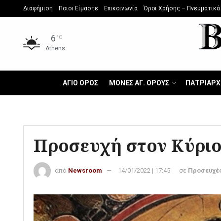
Διαφήμιση
Ποιοι Είμαστε
Επικοινωνία
Όροι Χρήσης – Πνευματικά
6
°C
Athens
ΑΓΙΟ ΟΡΟΣ
ΜΟΝΕΣ ΑΓ. ΟΡΟΥΣ
ΠΑΤΡΙΑΡΧ
Προσευχή στον Κύριο
από
Newsroom
14/01/2022 | 17:45
σε
Προσευχέ