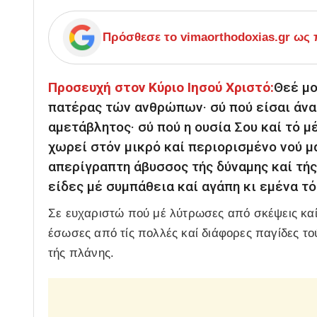
Πρόσθεσε το
vimaorthodoxias.gr
ως π
Προσευχή στον Κύριο Ιησού Χριστό:
Θεέ μο
πατέρας τών ανθρώπων· σύ πού είσαι άνα
αμετάβλητος· σύ πού η ουσία Σου καί τό μ
χωρεί στόν μικρό καί περιορισμένο νού μα
απερίγραπτη άβυσσος τής δύναμης καί τής
είδες μέ συμπάθεια καί αγάπη κι εμένα τό
Σε ευχαριστώ πού μέ λύτρωσες από σκέψεις καί 
έσωσες από τίς πολλές καί διάφορες παγίδες τού
τής πλάνης.