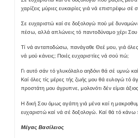
χαρίζεις μύριες ευκαιρίες γιά νά επιστρέφω σέ 
Σε ευχαριστώ καί σε δοξολογώ πού μέ δυναμώνει
πέσω, αλλά απλώνεις τό παντοδύναμο χέρι Σου κ
Τί νά ανταποδώσω, πανάγαθε Θεέ μου, γιά όλες 
νά μού κάνεις; Ποιές ευχαριστίες νά σού πώ;
Γι αυτό σάν τό γλυκόλαλο αηδόνι θά σέ υμνώ κα
Καί όλες τίς μέρες τής ζωής μου θά ευλογώ τό ά
προστάτη μου άγρυπνε, μολονότι δέν είμαι άξιο
Η δική Σου όμως αγάπη γιά μένα καί η μακροθυμ
ευχαριστώ καί νά σέ δοξολογώ. Καί θά τό κάνω π
Μέγας Βασίλειος