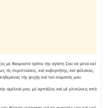
ειξες μέ θαυμαστό τρόπο τήν αγάπη Σου σε μένα καί
ες τίς περιπτώσεις, καί κυβερνήτης, καί φύλακας,
ί κηδεμόνας τής ψυχής καί τού σώματός μου.
τήν αμέλειά μου, μέ αρπάζεις καί μέ γλυτώνεις από
μου θέληση μετανοίας γιά τίς αμαρτίες μου καί μού