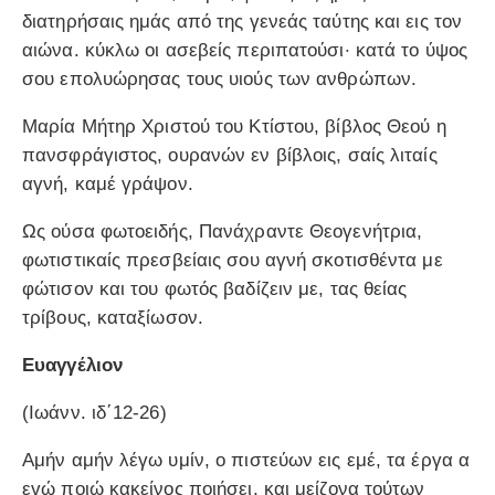
διατηρήσαις ημάς από της γενεάς ταύτης και εις τον
αιώνα. κύκλω οι ασεβείς περιπατούσι· κατά το ύψος
σου επολυώρησας τους υιούς των ανθρώπων.
Μαρία Μήτηρ Χριστού του Κτίστου, βίβλος Θεού η
πανσφράγιστος, ουρανών εν βίβλοις, σαίς λιταίς
αγνή, καμέ γράψον.
Ως ούσα φωτοειδής, Πανάχραντε Θεογενήτρια,
φωτιστικαίς πρεσβείαις σου αγνή σκοτισθέντα με
φώτισον και του φωτός βαδίζειν με, τας θείας
τρίβους, καταξίωσον.
Ευαγγέλιον
(Ιωάνν. ιδ΄12-26)
Αμήν αμήν λέγω υμίν, ο πιστεύων εις εμέ, τα έργα α
εγώ ποιώ κακείνος ποιήσει, και μείζονα τούτων