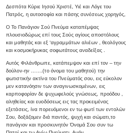
Δεσπότα Κύριε Ιησού Χριστέ, Υιέ και Λόγε του
Πατρός, η αυτοσοφία και πάσης συνέσεως χορηγός,
Ο Το Πανάγιον Σού Πνεύμα καταπέμψας
πλουσιοδώρως επί τους Σούς αγίους αποστόλους
και μαθητάς και εξ ‘αγραμμάτων αλιέων , θεολόγους
και κοσμοκήρυκας σοφωτάτους αναδείξας .
Αυτός Φιλάνθρωπε, κατάπεμψον και επί τον – την
δούλον-ην …….(το όνομα του μαθητού) την
φωτιστικήν ακτίνα του Πνεύματός σου, εις εύκολον
μεν κατανόησιν των αναγινωσκομένων, εις
καρποφορίαν δε ψυχωφελούς γνώσεως, προόδου ,
αληθείας και ευοδόσεως εις τας προκειμένας
εξετάσεις, ίνα πορευόμενοι εν τω φωτί των εντολών
Σου, δοξάζομεν διά παντός, ψυχή και σώματι,το
πανάγιον και προσκυνητόν Όνομά Σου συν τω
Πατρί και τω Αγίω Πνεύματι. Αμήν.