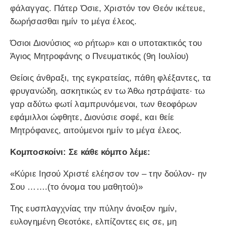
φάλαγγας. Πάτερ Όσιε, Χριστόν τον Θεόν ικέτευε,
δωρήσασθαι ημίν το μέγα έλεος.
Όσιοι Διονύσιος «ο ρήτωρ» και ο υποτακτικός του
Άγιος Μητροφάνης ο Πνευματικός (9η Ιουλίου)
Θείοις άνθραξι, της εγκρατείας, πάθη φλέξαντες, τα
φρυγανώδη, ασκητικώς εν τω Άθω ηστράψατε· τω
γαρ αδύτω φωτί λαμπρυνόμενοι, των θεοφόρων
εφάμιλλοι ώφθητε, Διονύσιε σοφέ, και θείε
Μητρόφανες, αιτούμενοι ημίν το μέγα έλεος.
Κομποσκοίνι: Σε κάθε κόμπο λέμε:
«Κύριε Ιησού Χριστέ ελέησον τον – την δούλον- ην
Σου …….(το όνομα του μαθητού)»
Της ευσπλαγχνίας την πύλην άνοιξον ημίν,
ευλογημένη Θεοτόκε, ελπίζοντες εις σε, μη