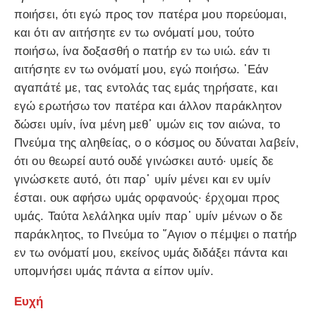
ποιήσει, ότι εγώ προς τον πατέρα μου πορεύομαι,
και ότι αν αιτήσητε εν τω ονόματί μου, τούτο
ποιήσω, ίνα δοξασθή ο πατήρ εν τω υιώ. εάν τι
αιτήσητε εν τω ονόματί μου, εγώ ποιήσω. ᾿Εάν
αγαπάτέ με, τας εντολάς τας εμάς τηρήσατε, και
εγώ ερωτήσω τον πατέρα και άλλον παράκλητον
δώσει υμίν, ίνα μένη μεθ᾿ υμών εις τον αιώνα, το
Πνεύμα της αληθείας, ο ο κόσμος ου δύναται λαβείν,
ότι ου θεωρεί αυτό ουδέ γινώσκει αυτό· υμείς δε
γινώσκετε αυτό, ότι παρ᾿ υμίν μένει και εν υμίν
έσται. ουκ αφήσω υμάς ορφανούς· έρχομαι προς
υμάς. Ταύτα λελάληκα υμίν παρ᾿ υμίν μένων ο δε
παράκλητος, το Πνεύμα το ῞Αγιον ο πέμψει ο πατήρ
εν τω ονόματί μου, εκείνος υμάς διδάξει πάντα και
υπομνήσει υμάς πάντα α είπον υμίν.
Ευχή