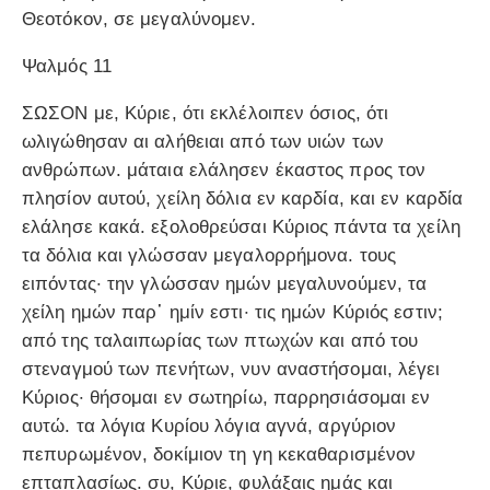
Θεοτόκον, σε μεγαλύνομεν.
Ψαλμός 11
ΣΩΣΟΝ με, Κύριε, ότι εκλέλοιπεν όσιος, ότι
ωλιγώθησαν αι αλήθειαι από των υιών των
ανθρώπων. μάταια ελάλησεν έκαστος προς τον
πλησίον αυτού, χείλη δόλια εν καρδία, και εν καρδία
ελάλησε κακά. εξολοθρεύσαι Κύριος πάντα τα χείλη
τα δόλια και γλώσσαν μεγαλορρήμονα. τους
ειπόντας· την γλώσσαν ημών μεγαλυνούμεν, τα
χείλη ημών παρ᾿ ημίν εστι· τις ημών Κύριός εστιν;
από της ταλαιπωρίας των πτωχών και από του
στεναγμού των πενήτων, νυν αναστήσομαι, λέγει
Κύριος· θήσομαι εν σωτηρίω, παρρησιάσομαι εν
αυτώ. τα λόγια Κυρίου λόγια αγνά, αργύριον
πεπυρωμένον, δοκίμιον τη γη κεκαθαρισμένον
επταπλασίως. συ, Κύριε, φυλάξαις ημάς και