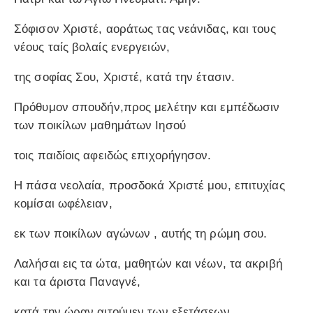
Σόφισον Χριστέ, αοράτως τας νεάνιδας, και τους
νέους ταίς βολαίς ενεργειών,
της σοφίας Σου, Χριστέ, κατά την έτασιν.
Πρόθυμον σπουδήν,προς μελέτην και εμπέδωσιν
των ποικίλων μαθημάτων Ιησού
τοις παιδίοις αφειδώς επιχορήγησον.
Η πάσα νεολαία, προσδοκά Χριστέ μου, επιτυχίας
κομίσαι ωφέλειαν,
εκ των ποικίλων αγώνων , αυτής τη ρώμη σου.
Λαλήσαι εις τα ώτα, μαθητών και νέων, τα ακριβή
και τα άριστα Παναγνέ,
κατά την ώραν αιτούμεν,των εξετάσεων.