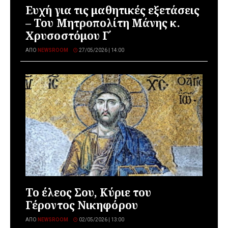
Ευχή για τις μαθητικές εξετάσεις
– Του Μητροπολίτη Μάνης κ.
Χρυσοστόμου Γ΄
ΑΠΌ
NEWSROOM
27/05/2026 | 14:00
Το έλεος Σου, Κύριε του
Γέροντος Νικηφόρου
ΑΠΌ
NEWSROOM
02/05/2026 | 13:00