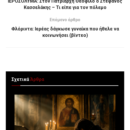
ΙΕΡΟΣΟΛΥΜΑ: Στον Πατριάρχη Θεόφιλο ο Στέφανος
Κασσελάκης – Τι είπε για τον πόλεμο
Επόμενο άρθρο
Φλόριντα: Ιερέας δάγκωσε γυναίκα που ήθελε να
κοινωνήσει (βίντεο)
Σχετικά
Άρθρα