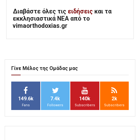
Διαβάστε όλες τις
ειδήσεις
και τα
εκκλησιαστικά ΝΕΑ από το
vimaorthodoxias.gr
Γίνε Μέλος της Ομάδας μας
149.6k
7.4k
140k
2k
Fans
Followers
Subscribers
Subscribers