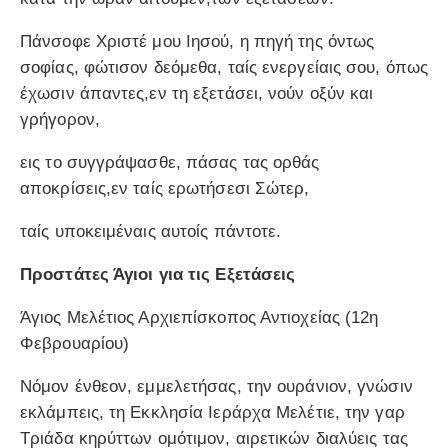
Πάνσοφε Χριστέ μου Ιησού, η πηγή της όντως
σοφίας, φώτισον δεόμεθα, ταίς ενεργείαις σου, όπως
έχωσιν άπαντες,εν τη εξετάσει, νούν οξύν και
γρήγορον,
εις το συγγράψασθε, πάσας τας ορθάς
αποκρίσεις,εν ταίς ερωτήσεσι Σώτερ,
ταίς υποκειμέναις αυτοίς πάντοτε.
Προστάτες Άγιοι για τις Εξετάσεις
Άγιος Μελέτιος Αρχιεπίσκοπος Αντιοχείας (12η
Φεβρουαρίου)
Νόμον ένθεον, εμμελετήσας, την ουράνιον, γνώσιν
εκλάμπεις, τη Εκκλησία Ιεράρχα Μελέτιε, την γαρ
Τριάδα κηρύττων ομότιμον, αιρετικών διαλύεις τας