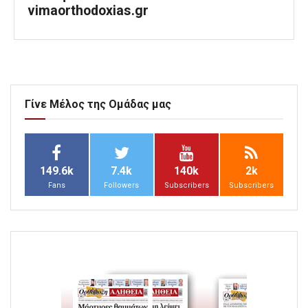
vimaorthodoxias.gr
Γίνε Μέλος της Ομάδας μας
149.6k
7.4k
140k
2k
Fans
Followers
Subscribers
Subscribers