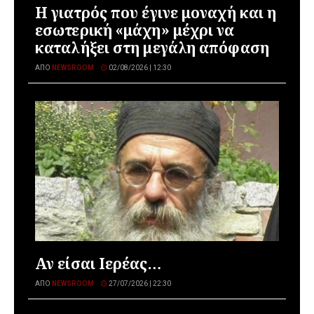
Η γιατρός που έγινε μοναχή και η
εσωτερική «μάχη» μέχρι να
καταλήξει στη μεγάλη απόφαση
ΑΠΌ
NEWSROOM
02/08/2026 | 12:30
Αν είσαι Ιερέας…
ΑΠΌ
NEWSROOM
27/07/2026 | 22:30