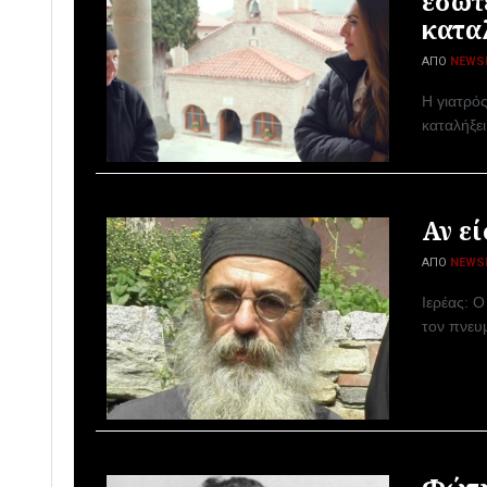
εσωτ
κατα
ΑΠΌ
NEWS
Η γιατρός
καταλήξε
Αν ε
ΑΠΌ
NEWS
Ιερέας: 
τον πνευμ