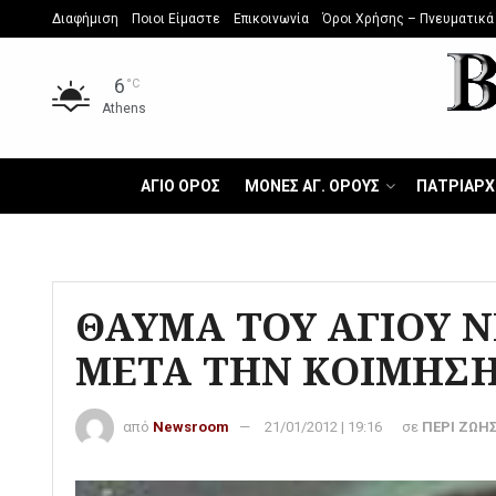
Διαφήμιση
Ποιοι Είμαστε
Επικοινωνία
Όροι Χρήσης – Πνευματικά
6
°C
Athens
ΑΓΙΟ ΟΡΟΣ
ΜΟΝΕΣ ΑΓ. ΟΡΟΥΣ
ΠΑΤΡΙΑΡΧ
ΘΑΥΜΑ ΤΟΥ ΑΓΙΟΥ 
ΜΕΤΑ ΤΗΝ ΚΟΙΜΗΣΗ
από
Newsroom
21/01/2012 | 19:16
σε
ΠΕΡΙ ΖΩΗ