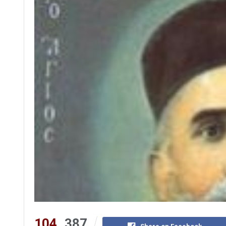
104
387