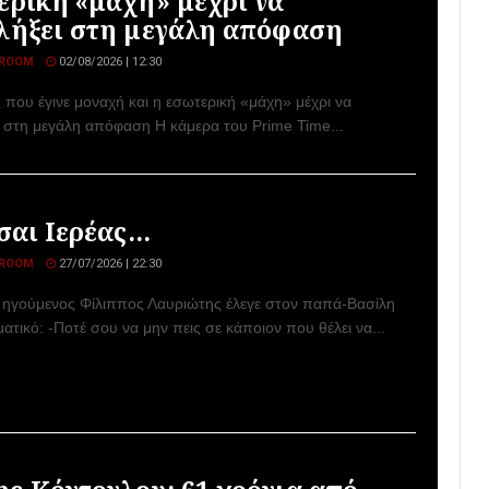
ερική «μάχη» μέχρι να
λήξει στη μεγάλη απόφαση
ROOM
02/08/2026 | 12:30
 που έγινε μοναχή και η εσωτερική «μάχη» μέχρι να
ι στη μεγάλη απόφαση Η κάμερα του Prime Time...
ίσαι Ιερέας…
ROOM
27/07/2026 | 22:30
O ηγούμενος Φίλιππος Λαυριώτης έλεγε στον παπά-Βασίλη
ατικό: -Ποτέ σου να μην πεις σε κάποιον που θέλει να...