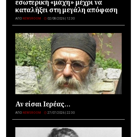
εσωτερική «μάχη» μέχρι να
καταλήξει στη μεγάλη απόφαση
ΑΠΌ
NEWSROOM
02/08/2026 | 12:30
Αν είσαι Ιερέας…
ΑΠΌ
NEWSROOM
27/07/2026 | 22:30