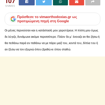
107
SHARES
Πρόσθεσε το
vimaorthodoxias.gr
ως
προτιμώμενη πηγή στη Google
Οι μήνες περνούσαν και η κατάστασή μου χειροτέρευε. Η πίστη μου όμως
δε λύγιζε, δυνάμωνε ακόμα περισσότερο. Πλέον δε μ΄ ένοιαζε αν θα ζήσω ή
θα πεθάνω παρά αν πεθάνω να με πάρει μαζί του, κοντά του, δίπλα του ή
αν ζήσω να τον εξυμνώ όπου βρεθώ κι όπου σταθώ.