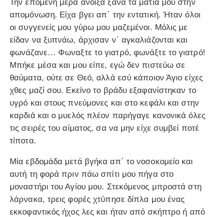
Την επόμενη μέρα άνοιξα ξανά τα μάτια μου στην
απομόνωση. Είχα βγει απ΄ την εντατική. Ήταν όλοι
οι συγγενείς μου γύρω μου μαζεμένοι. Μόλις με
είδαν να ξυπνάω, άρχισαν ν΄ αγκαλιάζονται και
φωνάζανε… Φωναξτε το γιατρό, φωνάξτε το γιατρό!
Μπήκε μέσα και μου είπε, εγώ δεν πιστεύω σε
θαύματα, ούτε σε Θεό, αλλά εσύ κάποιον Άγιο είχες
χθες μαζί σου. Εκείνο το βράδυ εξαφανίστηκαν το
υγρό και στους πνεύμονες και στο κεφάλι και στην
καρδιά και ο μυελός πλέον παρήγαγε κανονικά όλες
τις σειρές του αίματος, σα να μην είχε συμβεί ποτέ
τίποτα.
Μία εβδομάδα μετά βγήκα απ΄ το νοσοκομείο και
αυτή τη φορά πριν πάω σπίτι μου πήγα στο
μοναστήρι του Αγίου μου. Στεκόμενος μπροστά στη
λάρνακα, τρεις φορές χτύπησε δίπλα μου ένας
εκκοφαντικός ήχος λες και ήταν από σκήπτρο ή από