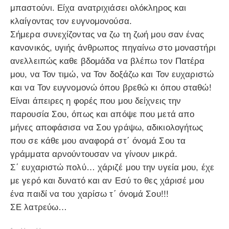
μπαστούνι. Είχα ανατριχιάσει ολόκληρος και
κλαίγοντας τον ευγνομονούσα.
Σήμερα συνεχίζοντας να ζω τη ζωή μου σαν ένας
κανονικός, υγιής άνθρωπος πηγαίνω στο μοναστήρι
ανελλειπώς καθε βδομάδα να βλέπω τον Πατέρα
μου, να Τον τιμώ, να Τον δοξάζω και Τον ευχαριστώ
και να Τον ευγνομονώ όπου βρεθώ κι όπου σταθώ!
Είναι άπειρες η φορές που μου δείχνεις την
παρουσία Σου, όπως και απόψε που μετά απο
μήνες αποφάσισα να Σου γράψω, αδικιολογήτως
που σε κάθε μου αναφορά στ΄ όνομά Σου τα
γράμματα αρνούντουσαν να γίνουν μικρά.
Σ΄ ευχαριστώ πολύ… χάριζέ μου την υγεία μου, έχε
με γερό και δυνατό και αν Εσύ το θες χάρισέ μου
ένα παιδί να του χαρίσω τ΄ όνομά Σου!!!
ΣΕ λατρεύω…