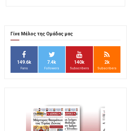
Γίνε Μέλος της Ομάδας μας
149.6k
7.4k
140k
2k
Fans
Followers
Subscribers
Subscribers