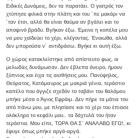
Ειδικές Δυνάμεις, δεν τα παρατάει. Ο γιατρός τον
χτύπησε φιλικά στην πλάτη και του ΄πε μακάρι να
΄ταν έτσι, αλλά θα είναι θαύμα αν βγάλει και το
αποψινό βράδυ. Βγήκαν έξω. Έμεινε η κοπέλα μου
να μου χαϊδεύει το χέρι, κλέγοντας. Ένοιωθα, αλλά
δεν μπορούσα ν΄ αντιδράσω. Βγήκε κι αυτή έξω.
Ο χώρος κατακλείστηκε από απίστευτο φως, οι
μελωδίες δυνάμωσαν. Δεν έβλεπα όνειρο, ήμουν
ξύπνιος και έιχα τις αισθήσεις μου. Πανύψηλος,
Θεόρατος, Κατάμαυρος με μακριά γένια, τεράστιο
καπέλο που άγγιζε σχεδόν το ταβάνι του θαλάμου
μπήκε μέσα ο Άγιος Εφράιμ. Δεν πήρε τα μάτια του
από πάνω μου, με πλησίασε και το χέρι του έπιασε
ολόκληρο το κεφάλι μου.. τα δάχτυλά του ήταν
τεράστια. Μου είπε, ΤΩΡΑ ΘΑ Σ΄ ΑΝΑΛΑΒΩ ΕΓΩ!, κι
έφυγε όπως μπήκε αργά-αργά.