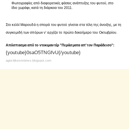
Φωτογραφίες από διαφορετικές φάσεις ανάπτυξης του φυτού, στο
ίδιο χωράφι, κατά τη διάρκεια του 2011.
Στο κελλί Μαρουδά η σπορά του φυτού γίνεται στα τέλη της άνοιξης, με τη
συγκομιδή των σπόρων ν’ αρχίζει το πρώτο δεκαήμερο του Οκτωβρίου.
Απόσπασμα από το ντοκιμαντέρ "Περάσματα απ’ τον Παράδεισο":
{youtube}0saO5TNGfvU{/youtube}
agioritikesmnimes.blogspot.com