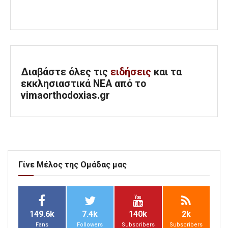
Διαβάστε όλες τις
ειδήσεις
και τα
εκκλησιαστικά ΝΕΑ από το
vimaorthodoxias.gr
Γίνε Μέλος της Ομάδας μας
149.6k
7.4k
140k
2k
Fans
Followers
Subscribers
Subscribers