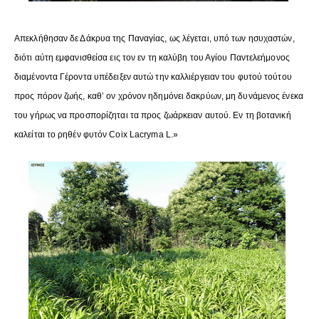
Απεκλήθησαν δε Δάκρυα της Παναγίας, ως λέγεται, υπό των ησυχαστών,
διότι αύτη εμφανισθείσα εις τον εν τη καλύβη του Αγίου Παντελεήμονος
διαμένοντα Γέροντα υπέδειξεν αυτώ την καλλιέργειαν του φυτού τούτου
προς πόρον ζωής, καθ’ ον χρόνον ηδημόνει δακρύων, μη δυνάμενος ένεκα
του γήρως να προσπορίζηται τα προς ζωάρκειαν αυτού. Εν τη βοτανική
καλείται το ρηθέν φυτόν Coix Lacryma L.»