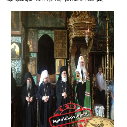
Κύριε Ιησού Χριστέ ελέησόν με. Υπεραγία Θεοτόκε σώσον ημάς.