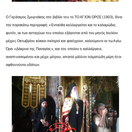
Ο Γεράσιμος Σμυρνάκης στο βιβλίο του το ΤΟ ΑΓΙΟΝ ΟΡΟΣ (1903), δίνει
την παρακάτω περιγραφή: «Ενταύθα καλλιεργείται και το καλαμώδες
φυτόν, εκ των ασταχύων του οποίου εξάγονται από του μηνός Ιουλίου
μέχρις Οκτωβρίου κόκκοι σκληροί και φαιόχροοι, καλούμενοι εν τω Αγίω
Όρει «Δάκρυα της Παναγίας», και του οποίου η καλλιέργεια,
αναπτυσσομένου και μέχρι μέτρου, απαιτεί μάλλον τελματώδη μέρη ήτοι
αφθονούντα υδάτων.