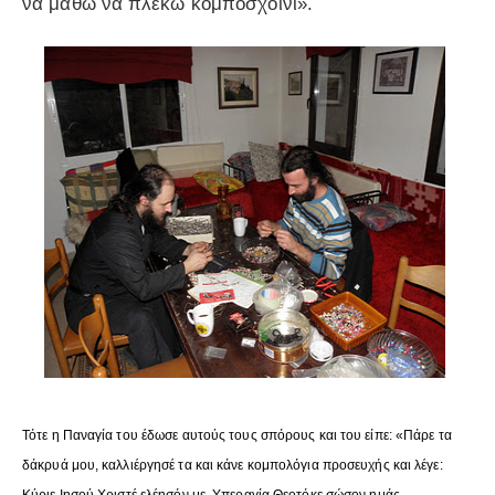
να μάθω να πλέκω κομποσχοίνι».
Τότε η Παναγία του έδωσε αυτούς τους σπόρους και του είπε: «Πάρε τα
δάκρυά μου, καλλιέργησέ τα και κάνε κομπολόγια προσευχής και λέγε: