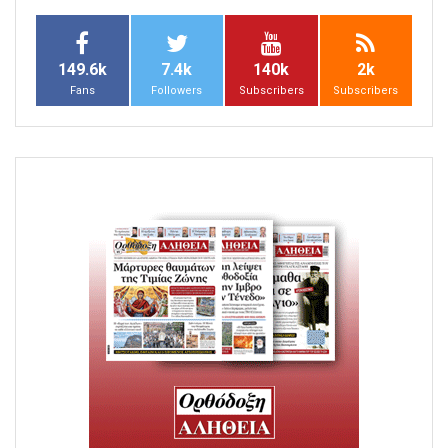
149.6k
7.4k
140k
2k
Fans
Followers
Subscribers
Subscribers