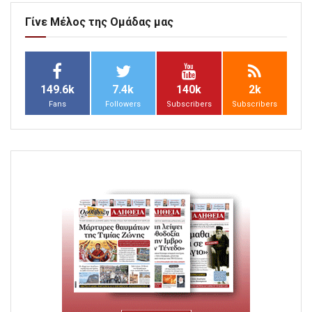
Γίνε Μέλος της Ομάδας μας
149.6k
7.4k
140k
2k
Fans
Followers
Subscribers
Subscribers