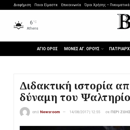
Διαφήμιση
Ποιοι Είμαστε
Επικοινωνία
Όροι Χρήσης – Πνευματικά
6
°C
Athens
ΑΓΙΟ ΟΡΟΣ
ΜΟΝΕΣ ΑΓ. ΟΡΟΥΣ
ΠΑΤΡΙΑΡΧ
Διδακτική ιστορία απ
δύναμη του Ψαλτηρί
από
Newsroom
14/08/2017 | 12:55
σε
ΠΕΡΙ ΖΩΗ