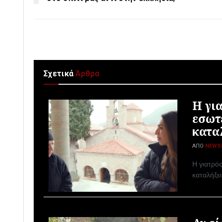
Σχετικά
Άρθρα
Η γι
εσωτ
κατα
ΑΠΌ
NEWS
Η γιατρός
καταλήξε