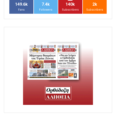
149.6k
7.4k
140k
2k
Fans
Followers
Subscribers
Subscribers