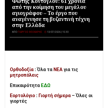
Φώτης Κόντογλου: 61 χρόνια
από την κοίμηση του μεγάλου
αγιογράφου – Το έργο που
αναγέννησε τη βυζαντινή τέχνη
στην Ελλάδα
ΑΠΌ
ΓΙΏΡΓΟΣ ΘΕΟΧΆΡΗΣ
13/07/2026 | 15:30
Ορθοδοξία
: Όλα
τα
ΝΕΑ
για τις
μητροπόλεις
Επικαιρότητα
ΕΔΩ
Εορτολόγιο
:
Γιορτή σήμερα
– Όλες οι
γιορτές