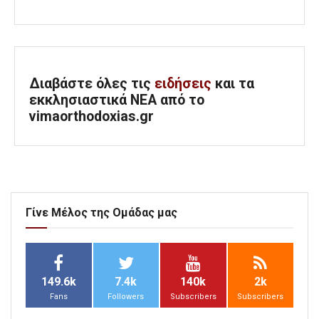
Διαβάστε όλες τις
ειδήσεις
και τα
εκκλησιαστικά ΝΕΑ από το
vimaorthodoxias.gr
Γίνε Μέλος της Ομάδας μας
149.6k
7.4k
140k
2k
Fans
Followers
Subscribers
Subscribers