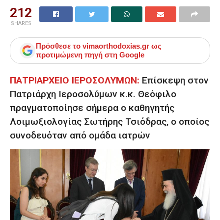
212
SHARES
Πρόσθεσε το
vimaorthodoxias.gr
ως
προτιμώμενη πηγή στη Google
ΠΑΤΡΙΑΡΧΕΙΟ ΙΕΡΟΣΟΛΥΜΩΝ:
Επίσκεψη στον
Πατριάρχη Ιεροσολύμων κ.κ. Θεόφιλο
πραγματοποίησε σήμερα ο καθηγητής
Λοιμωξιολογίας Σωτήρης Τσιόδρας, ο οποίος
συνοδευόταν από ομάδα ιατρών