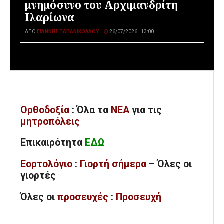
μνημόσυνο του Αρχιμανδρίτη
Ιλαρίωνα
ΑΠΌ
ΓΙΆΝΝΗΣ ΠΑΠΑΝΙΚΟΛΆΟΥ
26/07/2026 | 13:00
Ορθοδοξία
: Όλα
τα
ΝΕΑ
για τις
μητροπόλεις
Επικαιρότητα
ΕΔΩ
Εορτολόγιο
:
Γιορτή σήμερα
– Όλες οι
γιορτές
Όλες
οι
προσευχές
:
Προσευχή