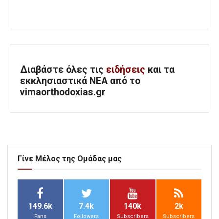
Διαβάστε όλες τις
ειδήσεις
και τα
εκκλησιαστικά ΝΕΑ από το
vimaorthodoxias.gr
Γίνε Μέλος της Ομάδας μας
149.6k
7.4k
140k
2k
Fans
Followers
Subscribers
Subscribers