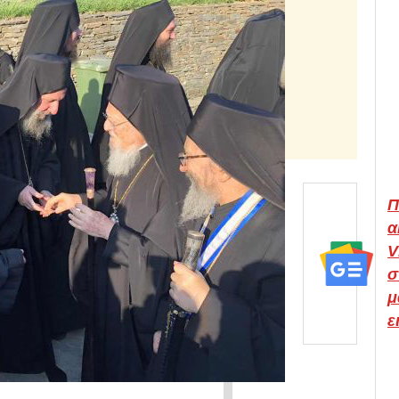
Π
α
V
σ
μ
ε