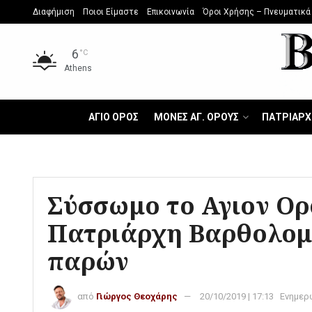
Διαφήμιση
Ποιοι Είμαστε
Επικοινωνία
Όροι Χρήσης – Πνευματικά
6
°C
Athens
ΑΓΙΟ ΟΡΟΣ
ΜΟΝΕΣ ΑΓ. ΟΡΟΥΣ
ΠΑΤΡΙΑΡΧ
Σύσσωμο το Αγιον Ορ
Πατριάρχη Βαρθολομα
παρών
από
Γιώργος Θεοχάρης
20/10/2019 | 17:13
Ενημερ