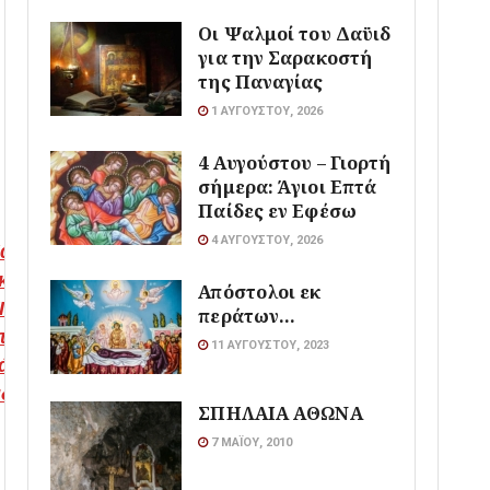
Οι Ψαλμοί του Δαϋιδ
για την Σαρακοστή
της Παναγίας
1 ΑΥΓΟΎΣΤΟΥ, 2026
4 Αυγούστου – Γιορτή
σήμερα: Άγιοι Επτά
Παίδες εν Εφέσω
4 ΑΥΓΟΎΣΤΟΥ, 2026
άτα εδώ και
κολούθησε το
Απόστολοι εκ
IMAORTHODOXIAS.gr
περάτων…
το Google News και
11 ΑΥΓΟΎΣΤΟΥ, 2023
άθε πρώτος όλες τις
ιδήσεις
ΣΠΗΛΑΙΑ ΑΘΩΝΑ
7 ΜΑΪ́ΟΥ, 2010