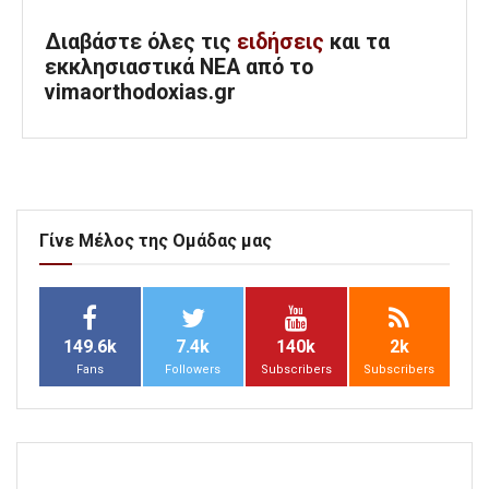
Διαβάστε όλες τις
ειδήσεις
και τα
εκκλησιαστικά ΝΕΑ από το
vimaorthodoxias.gr
Γίνε Μέλος της Ομάδας μας
149.6k
7.4k
140k
2k
Fans
Followers
Subscribers
Subscribers