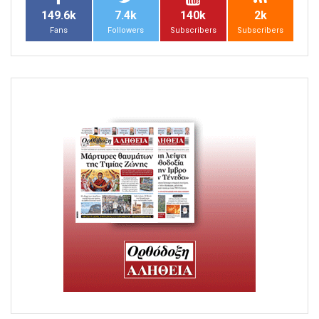
149.6k
7.4k
140k
2k
Fans
Followers
Subscribers
Subscribers