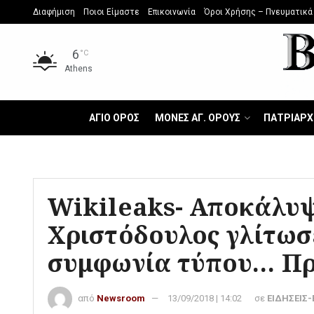
Διαφήμιση
Ποιοι Είμαστε
Επικοινωνία
Όροι Χρήσης – Πνευματικά
6
°C
Athens
ΑΓΙΟ ΟΡΟΣ
ΜΟΝΕΣ ΑΓ. ΟΡΟΥΣ
ΠΑΤΡΙΑΡΧ
Wikileaks- Αποκάλυψ
Χριστόδουλος γλίτωσ
συμφωνία τύπου… Π
από
Newsroom
13/09/2018 | 14:02
σε
ΕΙΔΗΣΕΙΣ