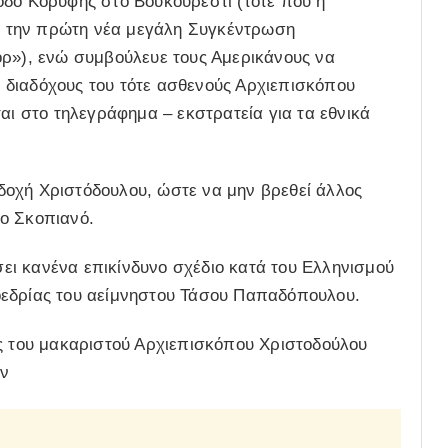
οδο Κορυφής στο Βουκουρέστι (τότε που η
 την πρώτη νέα μεγάλη Συγκέντρωση
ορ»), ενώ συμβούλευε τους Αμερικάνους να
 διαδόχους του τότε ασθενούς Αρχιεπισκόπου
αι στο τηλεγράφημα – εκστρατεία για τα εθνικά
οχή Χριστόδουλου, ώστε να μην βρεθεί άλλος
ο Σκοπιανό.
ι κανένα επικίνδυνο σχέδιο κατά του Ελληνισμού
οεδρίας του αείμνηστου Τάσου Παπαδόπουλου.
ος του μακαριστού Αρχιεπισκόπου Χριστοδούλου
ών