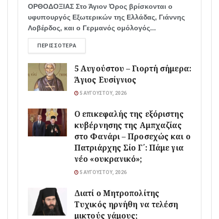
ΟΡΘΟΔΟΞΙΑΣ Στο Άγιον Όρος βρίσκονται ο
υφυπουργός Εξωτερικών της Ελλάδας, Γιάννης
Λοβέρδος, και ο Γερμανός ομόλογός...
ΠΕΡΙΣΣΌΤΕΡΑ
5 Αυγούστου – Γιορτή σήμερα:
Άγιος Ευσίγνιος
5 ΑΥΓΟΎΣΤΟΥ, 2026
Ο επικεφαλής της εξόριστης
κυβέρνησης της Αμπχαζίας
στο Φανάρι – Προσεχώς και ο
Πατριάρχης Σίο Γ΄: Πάμε για
νέο «ουκρανικό»;
5 ΑΥΓΟΎΣΤΟΥ, 2026
Διατί ο Μητροπολίτης
Τυχικός ηρνήθη να τελέση
μικτούς γάμους;