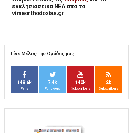
εκκλησιαστικά ΝΕΑ από το
vimaorthodoxias.gr
Γίνε Μέλος της Ομάδας μας
149.6k
7.4k
140k
2k
Fans
Followers
Subscribers
Subscribers