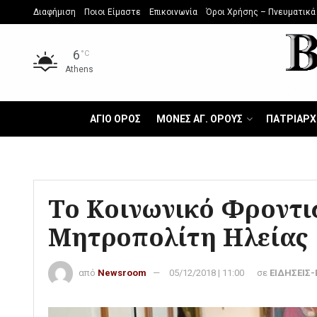
Διαφήμιση
Ποιοι Είμαστε
Επικοινωνία
Όροι Χρήσης – Πνευματικά
6
°C
Athens
ΑΓΙΟ ΟΡΟΣ
ΜΟΝΕΣ ΑΓ. ΟΡΟΥΣ
ΠΑΤΡΙΑΡΧ
Το Κοινωνικό Φροντι
Μητροπολίτη Ηλείας
από
Newsroom
05/12/2018 | 11:00
σε
ΕΙΔΗΣΕΙΣ