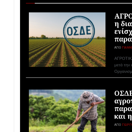
ΑΓΡΟ
η δι
ενίσ
παρα
ΑΠΌ
ΓΙΆΝΝ
ΑΓΡΟΤΙΚΑ 
μετά την
Οργανισμ
ΟΣΔΕ
αγρο
παρα
και 
ΑΠΌ
ΓΙΏΡΓ