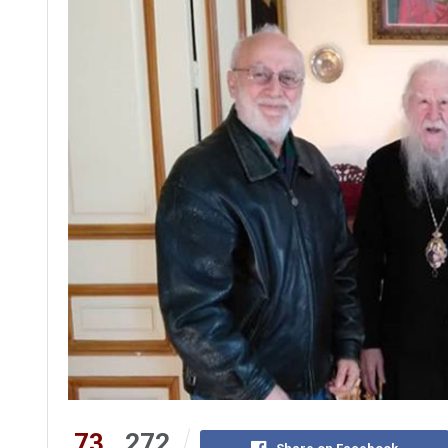
73
272